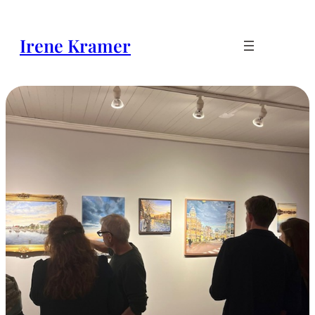
Ga
naar
Irene Kramer
de
inhoud